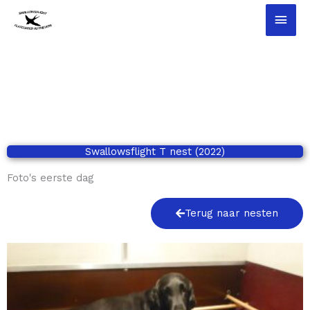
Ga
Hoo
naar
de
inhoud
Swallowsflight T nest (2022)
Foto's eerste dag
Terug naar nesten