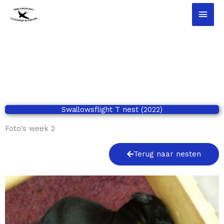
Ga
Hoo
naar
de
inhoud
Swallowsflight T nest (2022)
Foto's week 2
Terug naar nesten