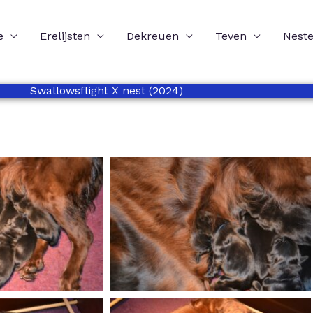
e
Erelijsten
Dekreuen
Teven
Nest
Swallowsflight X nest (2024)