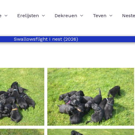
e
Erelijsten
Dekreuen
Teven
Nest
Swallowsflight I nest (2026)