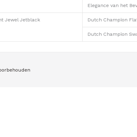
Elegance van het Be
ht Jewel Jetblack
Dutch Champion Flat
Dutch Champion Swal
voorbehouden