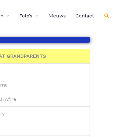
Zoeken
en
Foto’s
Nieuws
Contact
AT GRANDPARENTS
Game
ll Afire
ty