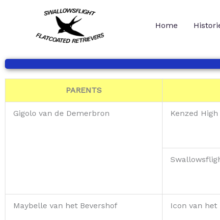
Ga
naar
Home
Histori
de
inhoud
PARENTS
Gigolo van de Demerbron
Kenzed High 
Swallowsflig
Maybelle van het Bevershof
Icon van het