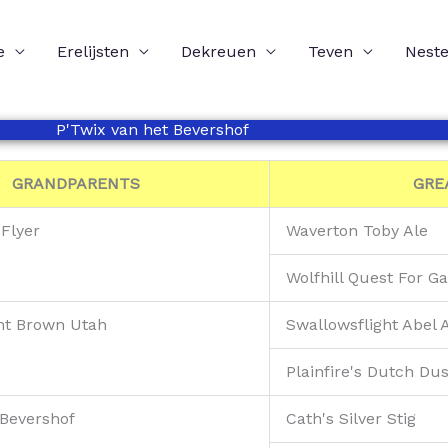
e
Erelijsten
Dekreuen
Teven
Nest
P'Twix van het Bevershof
GRANDPARENTS
GRE
Flyer
Waverton Toby Ale
Wolfhill Quest For 
ht Brown Utah
Swallowsflight Abel A
Plainfire's Dutch Dus
 Bevershof
Cath's Silver Stig